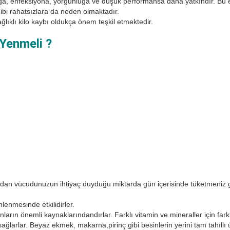
 enfeksiyona, yorgunluğa ve düşük performansa daha yatkındır. Bu etk
r gibi rahatsızlara da neden olmaktadır.
ıklı kilo kaybı oldukça önem teşkil etmektedir.
Yenmeli ?
ndan vücudunuzun ihtiyaç duyduğu miktarda gün içerisinde tüketmeniz 
önlenmesinde etkilidirler.
ların önemli kaynaklarındandırlar. Farklı vitamin ve mineraller için far
 sağlarlar. Beyaz ekmek, makarna,pirinç gibi besinlerin yerini tam tahıllı