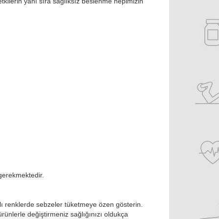
ilerin yanı sıra sağlıksız beslenme hepimizin
gerekmektedir.
klı renklerde sebzeler tüketmeye özen gösterin.
 ürünlerle değiştirmeniz sağlığınızı oldukça