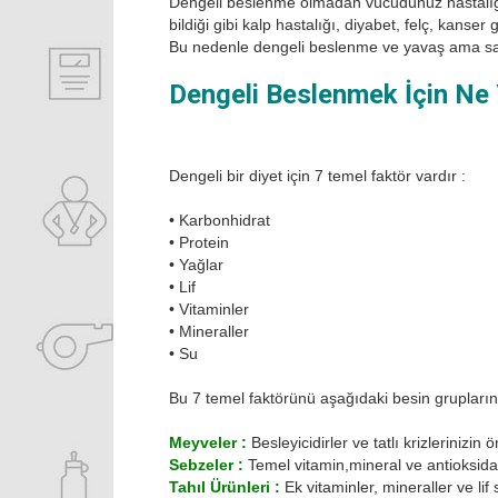
Dengeli beslenme olmadan vücudunuz hastalığa,
bildiği gibi kalp hastalığı, diyabet, felç, kanse
Bu nedenle dengeli beslenme ve yavaş ama sağl
Dengeli Beslenmek İçin Ne 
Dengeli bir diyet için 7 temel faktör vardır :
•
Karbonhidrat
•
Protein
•
Yağlar
•
Lif
•
Vitaminler
•
Mineraller
•
Su
Bu 7 temel faktörünü aşağıdaki besin grupları
Meyveler :
Besleyicidirler ve tatlı krizlerinizin 
Sebzeler :
Temel vitamin,mineral ve antioksidan
Tahıl Ürünleri :
Ek vitaminler, mineraller ve lif