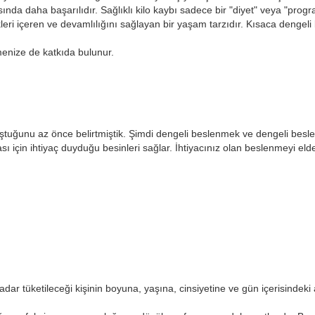
nda daha başarılıdır. Sağlıklı kilo kaybı sadece bir "diyet" veya "prog
leri içeren ve devamlılığını sağlayan bir yaşam tarzıdır. Kısaca dengeli b
tmenize de katkıda bulunur.
luştuğunu az önce belirtmiştik. Şimdi dengeli beslenmek ve dengeli b
 için ihtiyaç duyduğu besinleri sağlar. İhtiyacınız olan beslenmeyi elde
ar tüketileceği kişinin boyuna, yaşına, cinsiyetine ve gün içerisindeki a