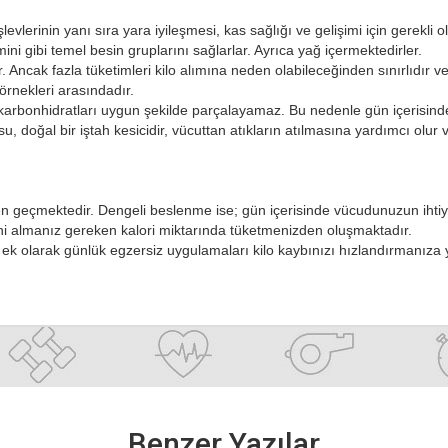
evlerinin yanı sıra yara iyileşmesi, kas sağlığı ve gelişimi için gerekli 
ini gibi temel besin gruplarını sağlarlar. Ayrıca yağ içermektedirler.
r. Ancak fazla tüketimleri kilo alımına neden olabileceğinden sınırlıdır ve 
örnekleri arasındadır.
karbonhidratları uygun şekilde parçalayamaz. Bu nedenle gün içerisin
, doğal bir iştah kesicidir, vücuttan atıkların atılmasına yardımcı olur ve
den geçmektedir. Dengeli beslenme ise; gün içerisinde vücudunuzun ihti
erini almanız gereken kalori miktarında tüketmenizden oluşmaktadır.
ek olarak günlük egzersiz uygulamaları kilo kaybınızı hızlandırmanıza y
Benzer Yazılar