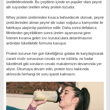
üretilebilmektedir. Bu çeşitlerin içinde en popüler olanı peynir
altı suyundan üretilen whey protein tozudur.
Whey protein üretiminden kısaca bahsedecek olursak, peynir
üreticilerinden alınan peynir altı suları soğutucu kamyonlar ile
fabrikaya ulaştırılıp pastörize edilir. Daha sonra defalarca
filtrelerden geçirildikten sonra üretim aşamasına girer.
İstenen kıvama gelen sıvı kurutuculara aktarılmasının
ardından tüketilebilir formuna kavuşur.
Protein tozunun her gün tükettiğimiz gıdalar ile karşılaştırarak
zararlı mıdır sorusunun cevabı ve ne sıklıkla, ne kadar
tüketilmeli gibi soruların cevabı makalemizin devamında yer
alıyor. Okumaya devam edin, protein tozu hakkında
aklınızda herhangi bir soru işareti kalmasın.