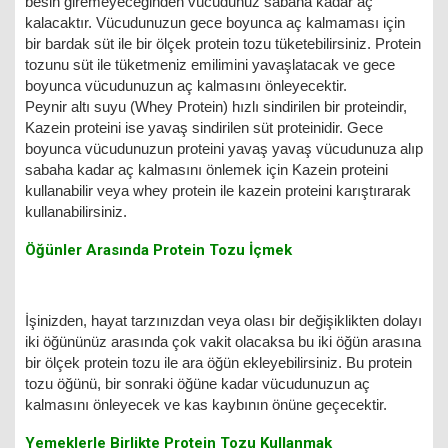
besin giremeyeceğinden vücudunuz sabaha kadar aç
kalacaktır. Vücudunuzun gece boyunca aç kalmaması için
bir bardak süt ile bir ölçek protein tozu tüketebilirsiniz. Protein
tozunu süt ile tüketmeniz emilimini yavaşlatacak ve gece
boyunca vücudunuzun aç kalmasını önleyecektir.
Peynir altı suyu (Whey Protein) hızlı sindirilen bir proteindir,
Kazein proteini ise yavaş sindirilen süt proteinidir. Gece
boyunca vücudunuzun proteini yavaş yavaş vücudunuza alıp
sabaha kadar aç kalmasını önlemek için Kazein proteini
kullanabilir veya whey protein ile kazein proteini karıştırarak
kullanabilirsiniz.
Öğünler Arasında Protein Tozu İçmek
İşinizden, hayat tarzınızdan veya olası bir değişiklikten dolayı
iki öğününüz arasında çok vakit olacaksa bu iki öğün arasına
bir ölçek protein tozu ile ara öğün ekleyebilirsiniz. Bu protein
tozu öğünü, bir sonraki öğüne kadar vücudunuzun aç
kalmasını önleyecek ve kas kaybının önüne geçecektir.
Yemeklerle Birlikte Protein Tozu Kullanmak