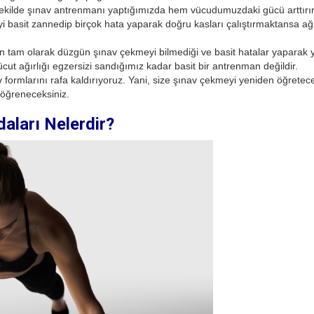
r şekilde şınav antrenmanı yaptığımızda hem vücudumuzdaki gücü arttır
yi basit zannedip birçok hata yaparak doğru kasları çalıştırmaktansa ağ
n tam olarak düzgün şınav çekmeyi bilmediği ve basit hatalar yaparak ya
ut ağırlığı egzersizi sandığımız kadar basit bir antrenman değildir.
formlarını rafa kaldırıyoruz. Yani, size şınav çekmeyi yeniden öğretece
öğreneceksiniz.
aları Nelerdir?