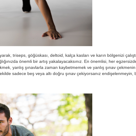
rak, triseps, göğüskası, deltoid, kalça kasları ve karın bölgenizi çal
ığınızda önemli bir artış yakalayacaksınız. En önemlisi, her egzersizd
ek, yanlış şınavlarla zaman kaybetmemek ve yanlış şınav çekmenin s
ekilde sadece beş veya altı doğru şınav çekiyorsanız endişelenmeyin, b