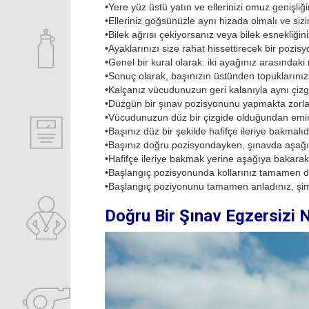
•
Yere yüz üstü yatın ve ellerinizi omuz genişli
•
Elleriniz göğsünüzle aynı hizada olmalı ve sizin
•
Bilek ağrısı çekiyorsanız veya bilek esnekliğin
•
Ayaklarınızı size rahat hissettirecek bir pozisy
•
Genel bir kural olarak: iki ayağınız arasındak
•
Sonuç olarak, başınızın üstünden topuklarınız
•
Kalçanız vücudunuzun geri kalanıyla aynı çiz
•
Düzgün bir şınav pozisyonunu yapmakta zorlan
•
Vücudunuzun düz bir çizgide olduğundan emin 
•
Başınız düz bir şekilde hafifçe ileriye bakmalı
•
Başınız doğru pozisyondayken, şınavda aşağıy
•
Hafifçe ileriye bakmak yerine aşağıya bakara
•
Başlangıç ​​pozisyonunda kollarınız tamamen dü
•
Başlangıç poziyonunu tamamen anladınız, şimdi
Doğru Bir Şınav Egzersizi Na