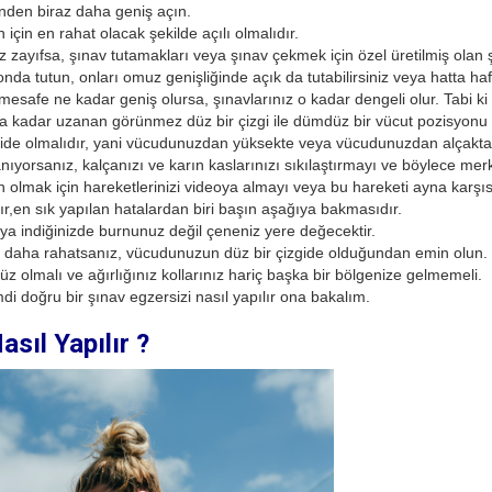
ğinden biraz daha geniş açın.
 için en rahat olacak şekilde açılı olmalıdır.
iz zayıfsa, şınav tutamakları veya şınav çekmek için özel üretilmiş olan
onda tutun, onları omuz genişliğinde açık da tutabilirsiniz veya hatta hafif
i mesafe ne kadar geniş olursa, şınavlarınız o kadar dengeli olur. Tabi k
a kadar uzanan görünmez düz bir çizgi ile dümdüz bir vücut pozisyonu 
gide olmalıdır, yani vücudunuzdan yüksekte veya vücudunuzdan alçakta
ıyorsanız, kalçanızı ve karın kaslarınızı sıkılaştırmayı ve böylece me
olmak için hareketlerinizi videoya almayı veya bu hareketi ayna karş
dır,en sık yapılan hatalardan biri başın aşağıya bakmasıdır.
a indiğinizde burnunuz değil çeneniz yere değecektir.
k daha rahatsanız, vücudunuzun düz bir çizgide olduğundan emin olun.
z olmalı ve ağırlığınız kollarınız hariç başka bir bölgenize gelmemeli.
 doğru bir şınav egzersizi nasıl yapılır ona bakalım.
sıl Yapılır ?